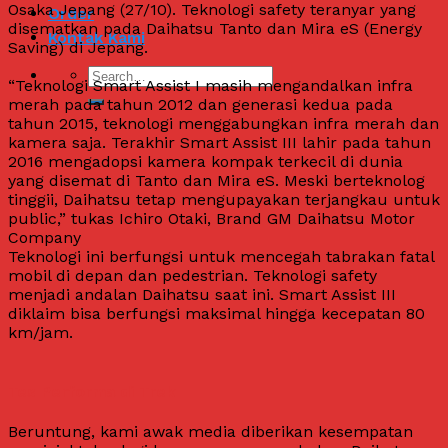
Osaka Jepang (27/10). Teknologi safety teranyar yang
Order
disematkan pada Daihatsu Tanto dan Mira eS (Energy
Kontak Kami
Saving) di Jepang.
“Teknologi Smart Assist I masih mengandalkan infra
merah pada tahun 2012 dan generasi kedua pada
tahun 2015, teknologi menggabungkan infra merah dan
kamera saja. Terakhir Smart Assist III lahir pada tahun
2016 mengadopsi kamera kompak terkecil di dunia
yang disemat di Tanto dan Mira eS. Meski berteknolog
tinggii, Daihatsu tetap mengupayakan terjangkau untuk
public,” tukas Ichiro Otaki, Brand GM Daihatsu Motor
Company
Teknologi ini berfungsi untuk mencegah tabrakan fatal
mobil di depan dan pedestrian. Teknologi safety
menjadi andalan Daihatsu saat ini. Smart Assist III
diklaim bisa berfungsi maksimal hingga kecepatan 80
km/jam.
Tes Performa di Trek
Beruntung, kami awak media diberikan kesempatan