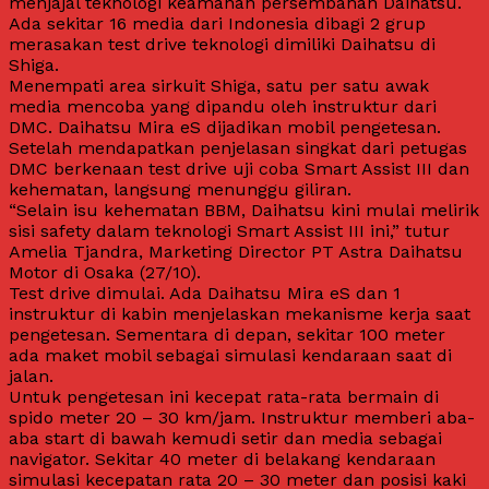
menjajal teknologi keamanan persembahan Daihatsu.
Ada sekitar 16 media dari Indonesia dibagi 2 grup
merasakan test drive teknologi dimiliki Daihatsu di
Shiga.
Menempati area sirkuit Shiga, satu per satu awak
media mencoba yang dipandu oleh instruktur dari
DMC. Daihatsu Mira eS dijadikan mobil pengetesan.
Setelah mendapatkan penjelasan singkat dari petugas
DMC berkenaan test drive uji coba Smart Assist III dan
kehematan, langsung menunggu giliran.
“Selain isu kehematan BBM, Daihatsu kini mulai melirik
sisi safety dalam teknologi Smart Assist III ini,” tutur
Amelia Tjandra, Marketing Director PT Astra Daihatsu
Motor di Osaka (27/10).
Test drive dimulai. Ada Daihatsu Mira eS dan 1
instruktur di kabin menjelaskan mekanisme kerja saat
pengetesan. Sementara di depan, sekitar 100 meter
ada maket mobil sebagai simulasi kendaraan saat di
jalan.
Untuk pengetesan ini kecepat rata-rata bermain di
spido meter 20 – 30 km/jam. Instruktur memberi aba-
aba start di bawah kemudi setir dan media sebagai
navigator. Sekitar 40 meter di belakang kendaraan
simulasi kecepatan rata 20 – 30 meter dan posisi kaki