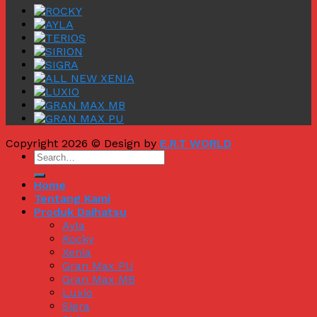
Copyright 2026 © Design by
E.R.T WORLD
Home
Tentang Kami
Produk Daihatsu
Ayla
Rocky
Xenia
Gran Max PU
Gran Max MB
Luxio
Sigra