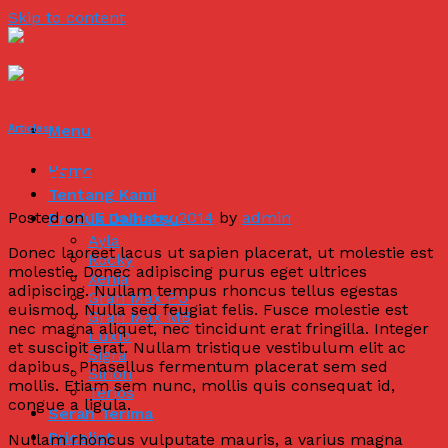
Skip to content
Menu
Articles
Nvarius nibh sed dictum hendrerit
Home
Tentang Kami
Posted on
15 January 2014
by
admin
Produk Daihatsu
Ayla
Donec laoreet lacus ut sapien placerat, ut molestie est
Rocky
molestie. Donec adipiscing purus eget ultrices
Xenia
adipiscing. Nullam tempus rhoncus tellus egestas
Gran Max PU
euismod. Nulla sed feugiat felis. Fusce molestie est
Gran Max MB
nec magna aliquet, nec tincidunt erat fringilla. Integer
Luxio
et suscipit erat. Nullam tristique vestibulum elit ac
Sigra
dapibus. Phasellus fermentum placerat sem sed
Sirion
mollis. Etiam sem nunc, mollis quis consequat id,
Terios
congue a ligula.
Serah Terima
Pricelist
Nullam rhoncus vulputate mauris, a varius magna