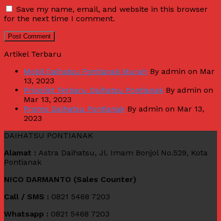
Save my name, email, and website in this browser
for the next time I comment.
Artikel Terbaru
Mobil Daihatsu Pontianak Murah
By admin on Mar
13, 2023
Pricelist Terbaru Daihatsu Pontianak
By admin on
Mar 13, 2023
Promo Daihatsu Pontianak
By admin on Mar 13,
2023
DAIHATSU PONTIANAK
Alamat :
Astra Daihatsu, Jl. Imam Bonjol No.529, Kota
Pontianak
NICO DARMANTO (Sales Counter)
Call / SMS :
0821 5468 7203
Whatsapp :
0821 5468 7203