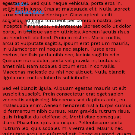
egestas vel. Sed quis neque vehicula, porta eros in,
Order
sollicitudin justo. Cras at malesuada elit. Nulla laoreet
Kontak Kami
urna sed varius scelerisque. Class aptent taciti
sociosqu ad litora torquent per conubia nostra, per
inceptos himenaeos. Pellentesque laoreet odio ut dolor
porta, in tristique sapien ultricies. Aenean iaculis risus
ac hendrerit eleifend. Proin in nisl mi. Morbi mollis,
arcu at vulputate sagittis, ipsum erat pretium mauris,
in ullamcorper mi neque nec sapien. Fusce eros
metus, facilisis porta nibh nec, lacinia sagittis odio.
Quisque nunc dolor, porta vel gravida in, luctus sit
amet nisl. Nam sodales dictum eros in convallis.
Maecenas molestie eu nisi nec aliquet. Nulla blandit
ligula non metus lobortis sollicitudin.
Sed vel blandit ligula. Aliquam egestas mauris ut elit
suscipit suscipit. Proin consectetur erat eget sapien
venenatis adipiscing. Maecenas sed dapibus ante, eu
malesuada enim. Aenean hendrerit nisl a turpis cursus,
id fermentum nibh cursus. Nam gravida rutrum risus,
quis fringilla dui eleifend et. Morbi vitae consequat
diam. Phasellus quis leo neque. Pellentesque porta
rutrum leo, quis sodales mi viverra sed. Mauris nec
vulputate arcu, ac euismod est. Donec euismod, quam