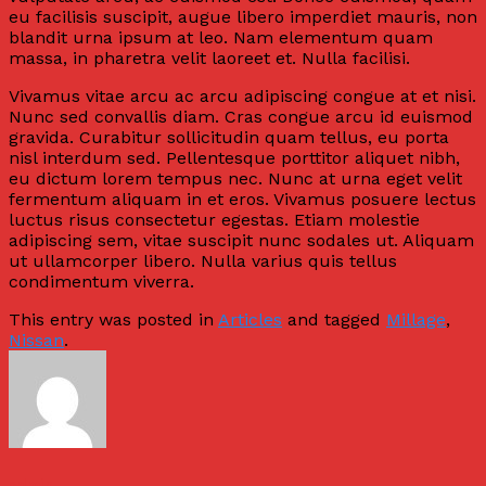
eu facilisis suscipit, augue libero imperdiet mauris, non
blandit urna ipsum at leo. Nam elementum quam
massa, in pharetra velit laoreet et. Nulla facilisi.
Vivamus vitae arcu ac arcu adipiscing congue at et nisi.
Nunc sed convallis diam. Cras congue arcu id euismod
gravida. Curabitur sollicitudin quam tellus, eu porta
nisl interdum sed. Pellentesque porttitor aliquet nibh,
eu dictum lorem tempus nec. Nunc at urna eget velit
fermentum aliquam in et eros. Vivamus posuere lectus
luctus risus consectetur egestas. Etiam molestie
adipiscing sem, vitae suscipit nunc sodales ut. Aliquam
ut ullamcorper libero. Nulla varius quis tellus
condimentum viverra.
This entry was posted in
Articles
and tagged
Millage
,
Nissan
.
admin